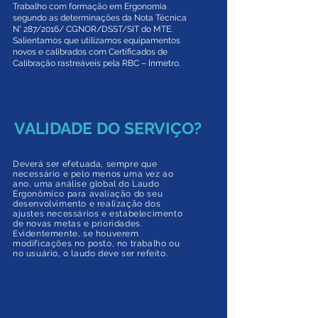
Trabalho com formação em Ergonomia
segundo as determinações da Nota Técnica
N° 287/2016/ CGNOR/DSST/SIT do MTE.
Salientamos que utilizamos equipamentos
novos e calibrados com Certificados de
Calibração rastreáveis pela RBC – Inmetro.
VALIDADE DO SERVIÇO?
Deverá ser efetuada, sempre que
necessário e pelo menos uma vez ao
ano, uma análise global do Laudo
Ergonômico para avaliação do seu
desenvolvimento e realização dos
ajustes necessários e estabelecimento
de novas metas e prioridades.
Evidentemente, se houverem
modificações no posto, no trabalho ou
no usuário, o laudo deve ser refeito.