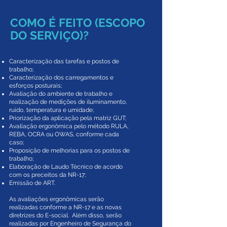
COMO É FEITO (ESCOPO
DO SERVIÇO)?
Caracterização das tarefas e postos de
trabalho;
Caracterização dos carregamentos e
esforços posturais;
Avaliação do ambiente de trabalho e
realização de medições de iluminamento,
ruído, temperatura e umidade;
Priorização da aplicação pela matriz GUT;
Avaliação ergonômica pelo método RULA,
REBA, OCRA ou OWAS, conforme cada
caso;
Proposição de melhorias para os postos de
trabalho;
Elaboração de Laudo Técnico de acordo
com os preceitos da NR-17;
Emissão de ART.
As avaliações ergonômicas serão
realizadas conforme a NR-17 e as novas
diretrizes do E-social. Além disso, serão
realizadas por Engenheiro de Segurança do