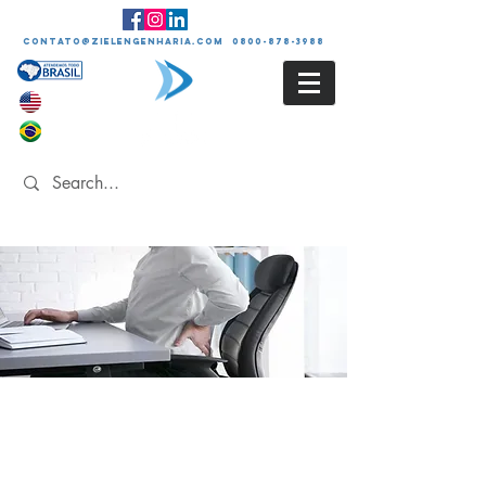
contato@zielengenharia.com 0800-878-3988
ANÁLISE
ERGONÔMICA DO
TRABALHO - NR-17