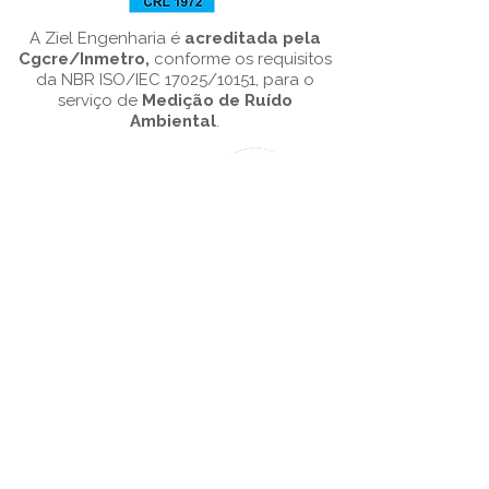
A Ziel Engenharia é
acreditada pela
Cgcre/Inmetro,
conforme os requisitos
da NBR ISO/IEC 17025/10151, para o
serviço de
Medição de Ruído
Ambiental
.
Porto Alegre
Rua Ramiro Barcelos, 685, sala
1004,
Porto Alegre – RS
90035-005