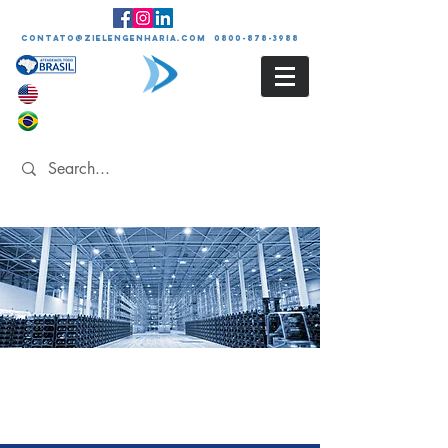
contato@zielengenharia.com 0800-878-3988
LAUDO DE
LUMINOSIDADE