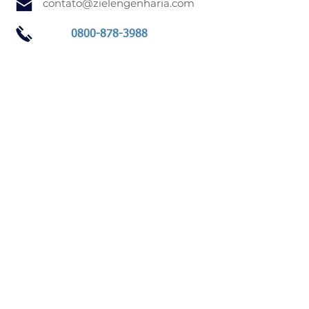
contato@zielengenharia.com
0800-878-3988
WhatsApp
A Ziel Engenharia é
acreditada pela
Cgcre/Inmetro,
conforme os requisitos
da NBR ISO/IEC 17025/10151, para o
serviço de
Medição de Ruído
Ambiental
.