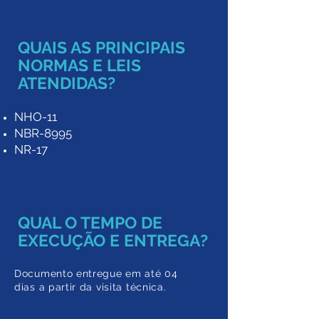
QUAIS AS PRINCIPAIS
NORMAS E LEIS
ATENDIDAS?
NHO
-11
NBR-8995
NR-17
QUAL O TEMPO DE
EXECUÇÃO E ENTREGA?
Documento entregue em a
té 04
dias a partir da
visita técnica.