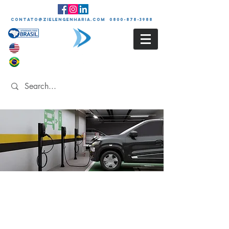
contato@zielengenharia.com 0800-878-3988
Análise de Carga para
Instalação de
Carregadores
Elétricos (EV)