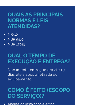
QUAIS AS PRINCIPAIS
NORMAS E LEIS
ATENDIDAS?
NR-10
NBR 5410
NBR 17019
QUAL O TEMPO DE
EXECUÇÃO E ENTREGA?
Documento entregue em até 07
dias úteis após a retirada do
equipamento.
COMO É FEITO (ESCOPO
DO SERVIÇO)?
Análise da instalação elétrica;