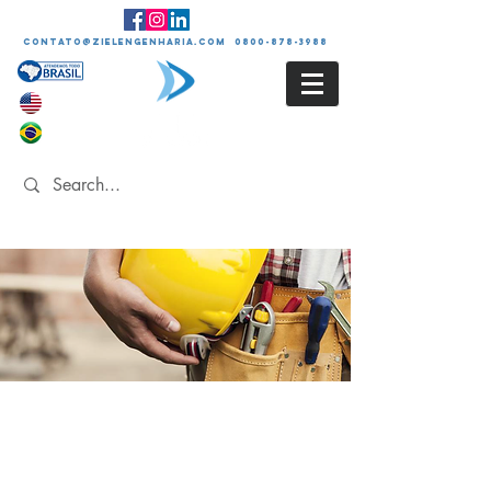
contato@zielengenharia.com 0800-878-3988
LTCAT
Laudo Técnico das
Condições Ambientais do
Trabalho