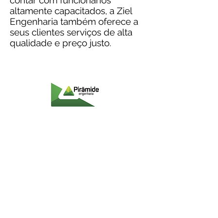
contar com funcionários
altamente capacitados, a Ziel
Engenharia também oferece a
seus clientes serviços de alta
qualidade e preço justo.
Uma empresa que gera confiança e
credibilidade.
A rapidez somou-se a
qualidade verificada nos projetos
entregues pela Ziel Engenharia.
A Pirâmide Engenharia está muito
satisfeita com todos os serviços
prestados.
Milton Guindani
Diretor da Pirâmide Engenharia