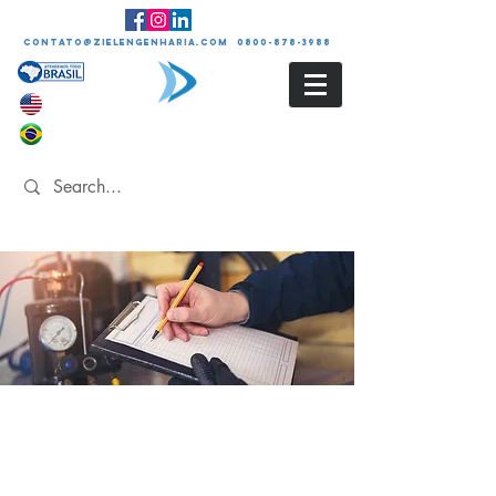
contato@zielengenharia.com 0800-878-3988
PLANO DE INSPEÇÃO
E MANUTENÇÃO