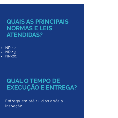
QUAIS AS PRINCIPAIS
NORMAS E LEIS
ATENDIDAS?
NR-12;
NR-13;
NR-20;
QUAL O TEMPO DE
EXECUÇÃO E ENTREGA?
Entrega em até 14
dias após a
inspeção.