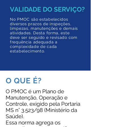
VALIDADE DO SERVIÇO?
No PMOC são estabelecidos
diversos prazos de inspeções,
limpezas, manutenções e demais
atividades. Desta forma, este
deve ser seguido e revisado com
frequência adequada a
complexidade de cada
estabelecimento.
O QUE É?
O PMOC é um Plano de
Manutenção, Operação e
Controle, exigido pela Portaria
MS n° 3.523/98 (Ministério da
Saúde).
Essa norma agrega os