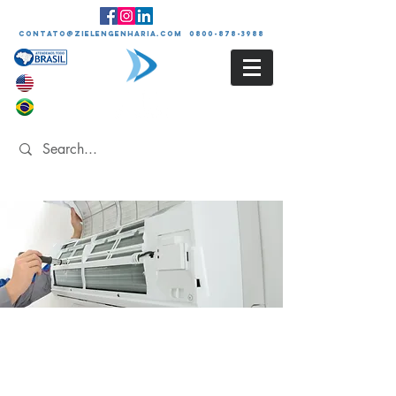
contato@zielengenharia.com 0800-878-3988
PMOC
Plano de Manutenção
Operação de Controle de