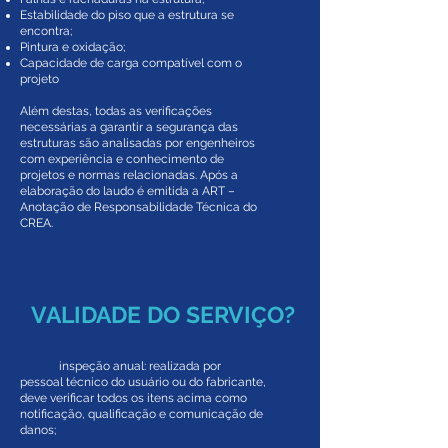
Estabilidade do piso que a estrutura se
encontra;
Pintura e oxidação;
Capacidade de carga compatível com o
projeto
Além destas, todas as verificações
necessárias a garantir a segurança das
estruturas são analisadas por engenheiros
com experiência e conhecimento de
projetos e normas relacionadas. Após a
elaboração do laudo é emitida a ART –
Anotação de Responsabilidade Técnica do
CREA.
VALIDADE DO SERVIÇO?
inspeção anual: realizada por
pessoal técnico do usuário ou do fabricante,
deve verificar todos os itens acima como
notificação, qualificação e comunicação de
danos;