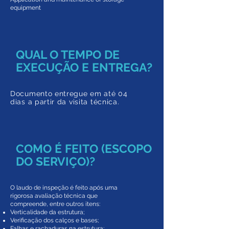
equipment
QUAL O TEMPO DE
EXECUÇÃO E ENTREGA?
Documento entregue em a
té 04
dias a partir da
visita técnica.
COMO É FEITO (ESCOPO
DO SERVIÇO)?
O laudo de inspeção é feito após uma
rigorosa avaliação técnica que
compreende, entre outros itens:
Verticalidade da estrutura;
Verificação dos calços e bases;
Falhas e rachaduras na estrutura;