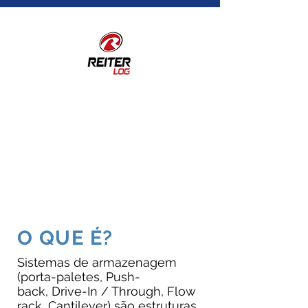
“A Ziel Engenharia desempenhou
um ótimo serviço para a nossa
empresa. O laudo requerido foi
desenvolvido com excelência por
uma equipe muito capacitada e foi
entregue antes do prazo."
Ricardo Santos - Gerente
Operacional
O QUE É?
Sistemas de armazenagem
(
porta-paletes,
Push-
back,
Drive-In / Through,
Flow
rack,
Cantilever)
são estruturas