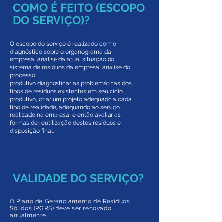
COMO É FEITO (ESCOPO
DO SERVIÇO)?
O escopo do serviço é realizado com o
diagnóstico sobre o organograma da
empresa, análise da atual situação do
sistema de resíduos da empresa, análise do
processo
produtivo diagnosticar as problemáticas dos
tipos de resíduos existentes em seu ciclo
produtivo, criar um projeto adequado a cada
tipo de realidade, adequando ao serviço
realizado na empresa, e então avaliar as
formas de reutilização destes resíduos e
disposição final.
VALIDADE DO SERVIÇO?
O Plano de Gerenciamento de Resíduos
Sólidos (PGRS) deve ser renovado
anualmente.