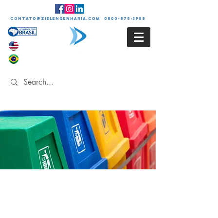
contato@zielengenharia.com 0800-878-3988
PROGRAMA DE
GERENCIAMENTO DE
RESÍDUOS