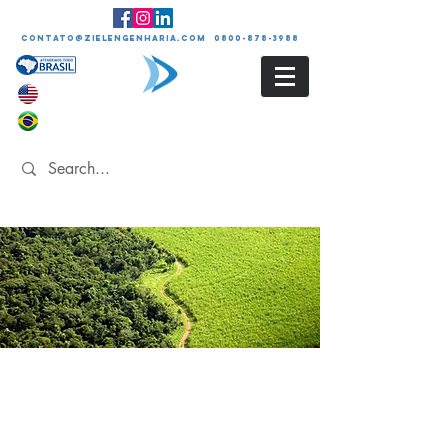
contato@zielengenharia.com 0800-878-3988
EIA / RIMA
Estudo e Relatório de
Impacto ambiental