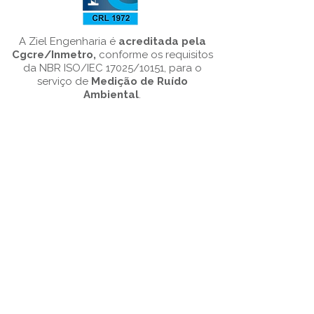
A Ziel Engenharia é
acreditada pela
Cgcre/Inmetro,
conforme os requisitos
da NBR ISO/IEC 17025/10151, para o
serviço de
Medição de Ruído
Ambiental
.
Porto Alegre
Rua Ramiro Barcelos, 685, sala
1004,
Porto Alegre – RS
90035-005