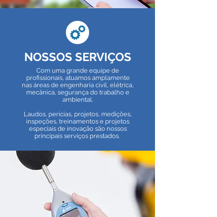
NOSSOS SERVIÇOS
Com uma grande equipe de
profissionais, atuamos amplamente
nas áreas de engenharia civil, elétrica,
mecânica,
segurança do trabalho e
ambiental.
Laudos, perícias, projetos, medições,
inspeções, treinamentos e projetos
especiais de inovação são nossos
principais serviços prestados.