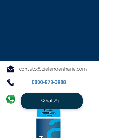
contato@zielengenharia.com
0800-878-3988
WhatsApp